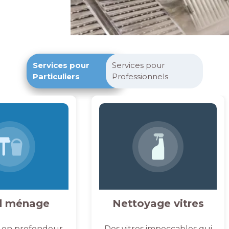
Services pour
Services pour
Particuliers
Professionnels
d ménage
Nettoyage vitres
 en profondeur,
Des vitres impeccables qui