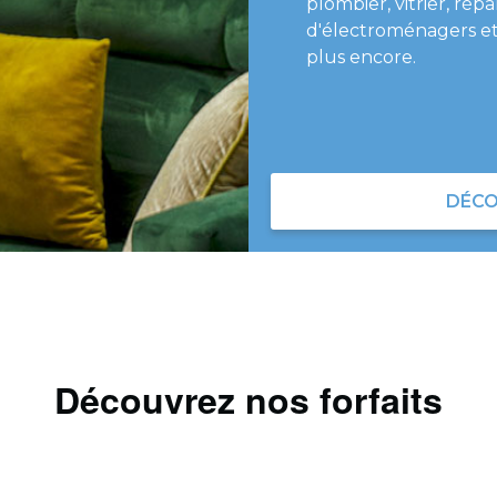
plombier, vitrier, répa
d'électroménagers et
plus encore.
DÉCO
Découvrez nos forfaits