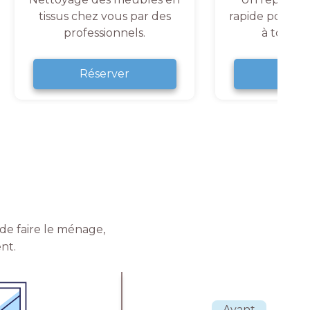
tissus chez vous par des
rapide pour un
professionnels.
à tout 
Réserver
Rése
de faire le ménage,
nt.