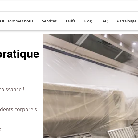
Qui sommes nous
Services
Tarifs
Blog
FAQ
Parrainage
ratique
roissance !
idents corporels
c