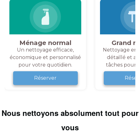
Ménage normal
Grand m
Un nettoyage efficace,
Nettoyage en 
économique et personnalisé
détaillé et a
pour votre quotidien.
tâches pour v
Réserver
Réser
Nous nettoyons absolument tout pour
vous