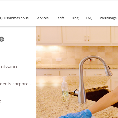
Qui sommes nous
Services
Tarifs
Blog
FAQ
Parrainage
u
roissance !
idents corporels
c