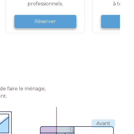
professionnels.
à tout 
Réserver
Rése
de faire le ménage,
nt.