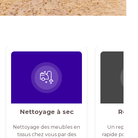
Nettoyage à sec
Repas
Nettoyage des meubles en
Un repassag
tissus chez vous par des
rapide pour un