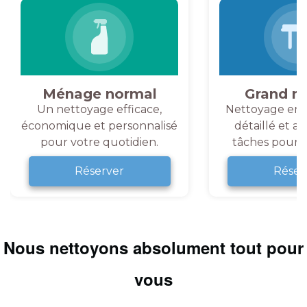
Ménage normal
Grand m
Un nettoyage efficace,
Nettoyage en 
économique et personnalisé
détaillé et a
pour votre quotidien.
tâches pour v
Réserver
Réser
Nous nettoyons absolument tout pour
vous