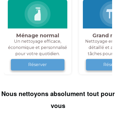
Ménage normal
Grand m
Un nettoyage efficace,
Nettoyage en 
économique et personnalisé
détaillé et a
pour votre quotidien.
tâches pour v
Réserver
Réser
Nous nettoyons absolument tout pour
vous