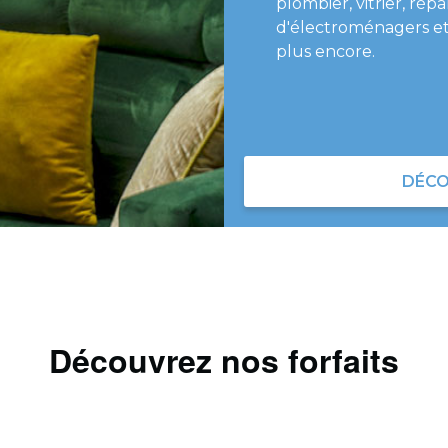
plombier, vitrier, répa
d'électroménagers et
plus encore.
DÉCO
Découvrez nos forfaits