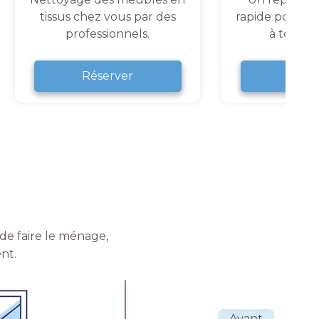
tissus chez vous par des
rapide pour un
professionnels.
à tout 
Réserver
Rése
de faire le ménage,
nt.