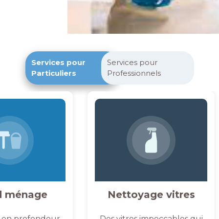
Services pour
Services pour
Particuliers
Professionnels
d ménage
Nettoyage vitres
 en profondeur,
Des vitres impeccables qui