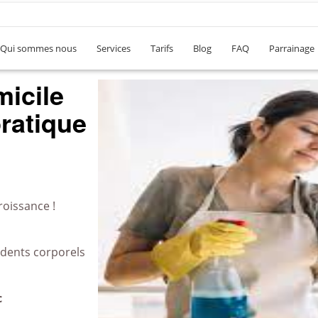
Qui sommes nous
Services
Tarifs
Blog
FAQ
Parrainage
icile
ratique
roissance !
idents corporels
c