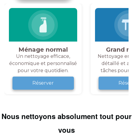
Ménage normal
Grand m
Un nettoyage efficace,
Nettoyage en 
économique et personnalisé
détaillé et a
pour votre quotidien.
tâches pour v
Réserver
Réser
Nous nettoyons absolument tout pour
vous