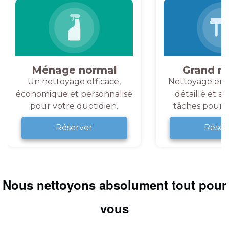
Ménage normal
Grand m
Un nettoyage efficace,
Nettoyage en 
économique et personnalisé
détaillé et a
pour votre quotidien.
tâches pour v
Réserver
Réser
Nous nettoyons absolument tout pour
vous