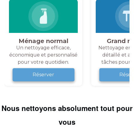
Ménage normal
Grand m
Un nettoyage efficace,
Nettoyage en 
économique et personnalisé
détaillé et a
pour votre quotidien.
tâches pour v
Réserver
Réser
Nous nettoyons absolument tout pour
vous