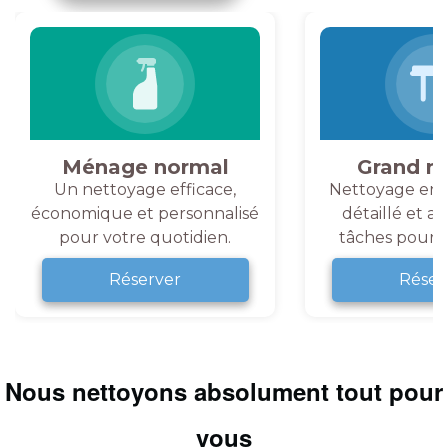
Ménage normal
Grand m
Un nettoyage efficace,
Nettoyage en 
économique et personnalisé
détaillé et a
pour votre quotidien.
tâches pour v
Réserver
Réser
Nous nettoyons absolument tout pour
vous