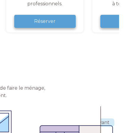
professionnels.
à tout 
Réserver
Rése
de faire le ménage,
nt.