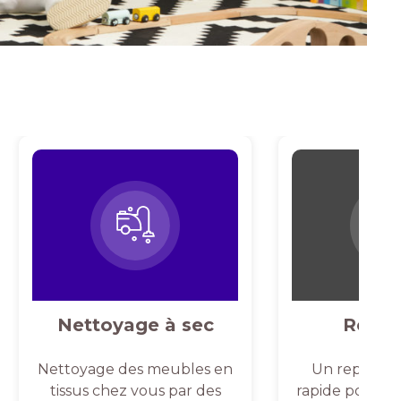
Nettoyage à sec
Repas
Nettoyage des meubles en
Un repassag
tissus chez vous par des
rapide pour un