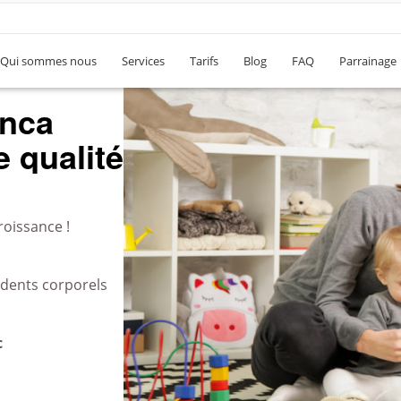
Qui sommes nous
Services
Tarifs
Blog
FAQ
Parrainage
anca
 qualité
roissance !
idents corporels
c