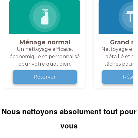
Ménage normal
Grand m
Un nettoyage efficace,
Nettoyage en 
économique et personnalisé
détaillé et a
pour votre quotidien.
tâches pour v
Réserver
Réser
Nous nettoyons absolument tout pour
vous