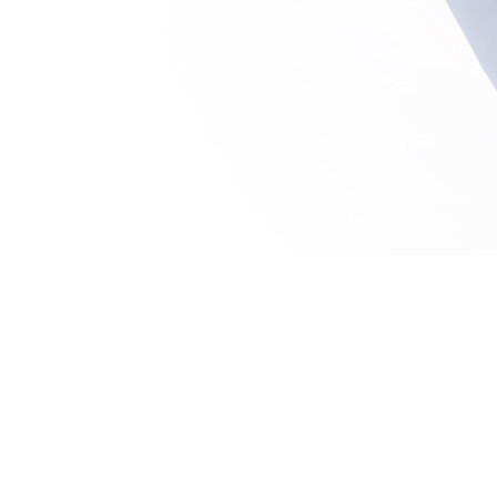
À propos
Chronomen
Qui sommes nous
Casab
Blog
El Jadi
Devis
Marrakech 