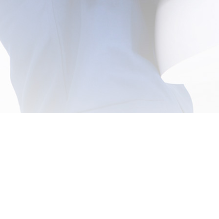
age au Maroc
Nous rejoindre
lanca
Rabat
Devenir technicien
da (Non dispo)
Devenir Accrédité
(Non dispo)
Salé
Offre d'emploi