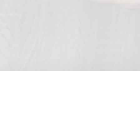
À propos
Chronomenage
Nous rejoindre
au Maroc
Qui sommes
Devenir
nous
technicien
Casablanca
Blog
Devenir
Rabat