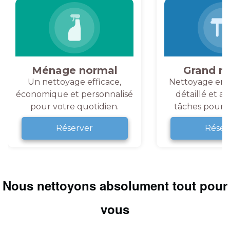
Ménage normal
Grand m
Un nettoyage efficace,
Nettoyage en 
économique et personnalisé
détaillé et a
pour votre quotidien.
tâches pour v
Réserver
Réser
Nous nettoyons absolument tout pour
vous