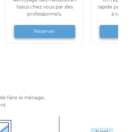
tissus chez vous par des
rapide pour un
professionnels.
à tout 
Réserver
Rése
de faire le ménage,
nt.