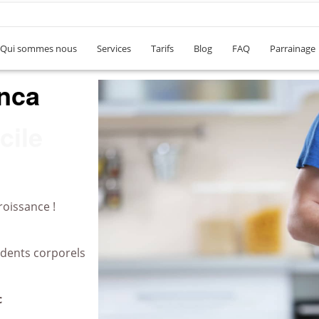
Qui sommes nous
Services
Tarifs
Blog
FAQ
Parrainage
nca
eau
roissance !
idents corporels
c