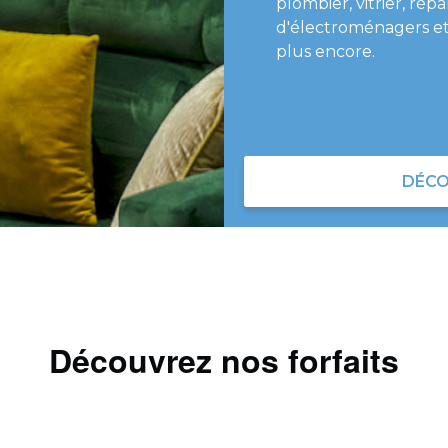
plombier, vitrier, répa
d'électroménagers et
plus encore.
DÉCO
Découvrez nos forfaits