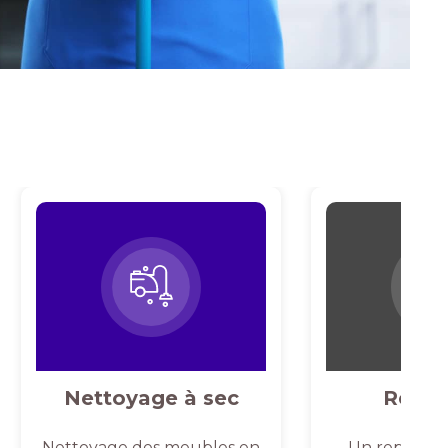
Nettoyage à sec
Repas
Nettoyage des meubles en
Un repassag