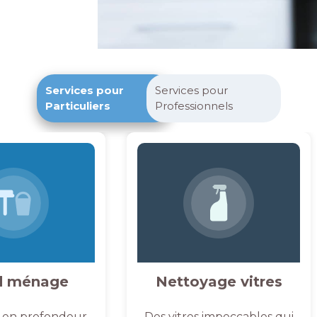
Services pour
Services pour
Particuliers
Professionnels
d ménage
Nettoyage vitres
 en profondeur,
Des vitres impeccables qui